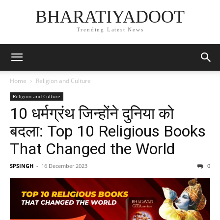
BHARATIYADOOT
Trending Latest News
Home
Religion and Culture
Religion and Culture
10 धर्मग्रंथ जिन्होंने दुनिया को
बदला: Top 10 Religious Books
That Changed the World
SPSINGH
-
16 December 2023
0