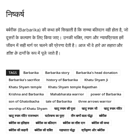
निष्कर्ष
बर्बरीक (Barbarika) की कथा हमें सिखाती है कि सच्चा बलिदान वही होता है, जो
दूसरों के कल्याण के लिए किया जाए। उनकी भक्ति, त्याग और न्यायप्रियता हमें
जीवन में सही मार्ग पर चलने की प्रेरणा देती है। आज भी वे
हारे का सहारा
और
शीश के दानी
के रूप में पूजे जाते हैं।
TAGS
Barbarika
Barbarika story
Barbarika's head donation
Barbarika's sacrifice
history of Barbarika
Khatu Shyam Ji
Khatu Shyam temple
Khatu Shyam temple Rajasthan
Krishna and Barbarika
Mahabharata warrior
power of Barbarika
son of Ghatotkacha
tale of Barbarika
three arrows warrior
worship of Khatu Shyam
खाटू श्याम की पूजा
खाटू श्याम जी
खाटू श्याम मंदिर
खाटू श्याम मंदिर राजस्थान
घटोत्कच का पुत्र
तीन बाणों वाला योद्धा
बर्बरीक
बर्बरीक का इतिहास
बर्बरीक का बलिदान
बर्बरीक का शीश दान
बर्बरीक की कथा
बर्बरीक की कहानी
बर्बरीक की शक्ति
महाभारत योद्धा
श्रीकृष्ण और बर्बरीक