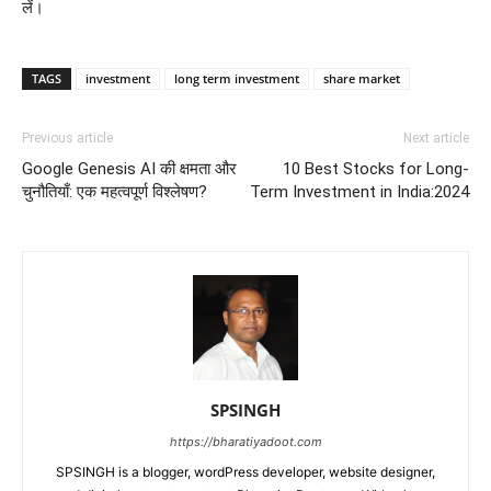
लें।
TAGS
investment
long term investment
share market
Previous article
Next article
Google Genesis AI की क्षमता और
10 Best Stocks for Long-
चुनौतियाँ: एक महत्वपूर्ण विश्लेषण?
Term Investment in India:2024
SPSINGH
https://bharatiyadoot.com
SPSINGH is a blogger, wordPress developer, website designer,